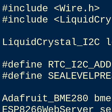
#include <Wire.h>
#include <LiquidCry
LiquidCrystal_I2C l
#define RTC_I2C_ADD
#define SEALEVELPRE
Adafruit_BME280 bme
ESP8266WebServer se