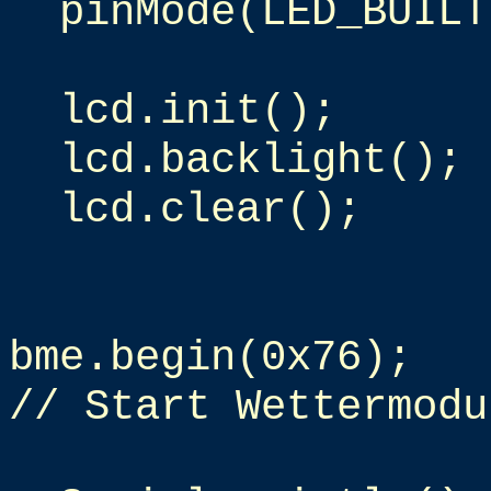
pinMode(LED_BUILT
lcd.init();
lcd.backlight();
lcd.clear();
bme.begin(0x76);
// Start Wettermodu