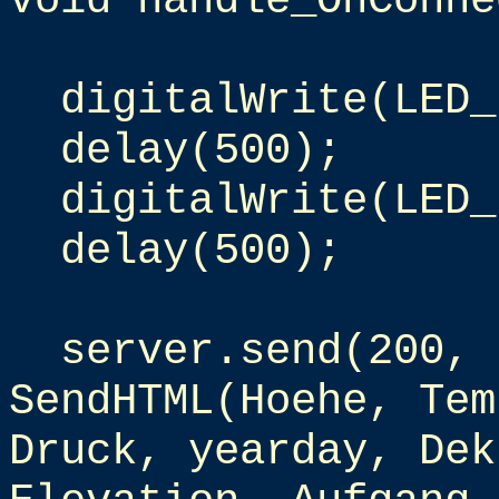
void handle_OnConne
digitalWrite(LED_
delay(500);
digitalWrite(LED_
delay(500);
server.send(200, 
SendHTML(Hoehe, Tem
Druck, yearday, Dek