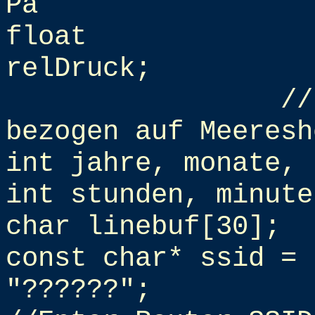
Pa
float
relDruck;
//
bezogen auf Meeresh
int jahre, monate, 
int stunden, minute
char linebuf[30];
const char* ssi
"??????";