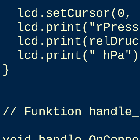
lcd.setCursor(0, 
lcd.print("rPress
lcd.print(relDruc
lcd.print(" hPa")
}
// Funktion handle_