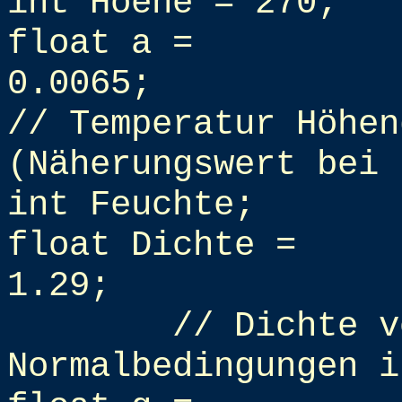
int Hoehe = 270;
float a =
0.0065;
// Temperatur Höhen
(Näherungswert bei 
int Feuchte;
float Dichte =
1.29;
// Dichte v
Normalbedingungen i