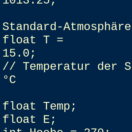
1013.25;
Standard-Atmosphäre
float T =
15.0;
// Temperatur der S
°C
float Temp;
float E;