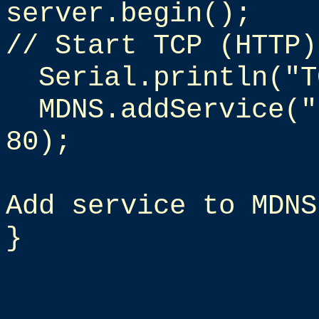
server.begin();
// Start TCP (HTTP)
Serial.println("T
MDNS.addService("
80);
Add service to MDNS
}