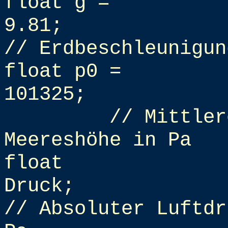
float g =
9.81;
// Erdbeschleunigun
float p0 =
101325;
// Mittler
Meereshöhe in Pa
float
Druck;
// Absoluter Luftdr