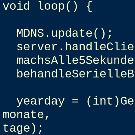
void loop() {
MDNS.update();
server.handleClie
machsAlle5Sekunde
behandleSerielleB
yearday = (int)Ge
monate,
tage);