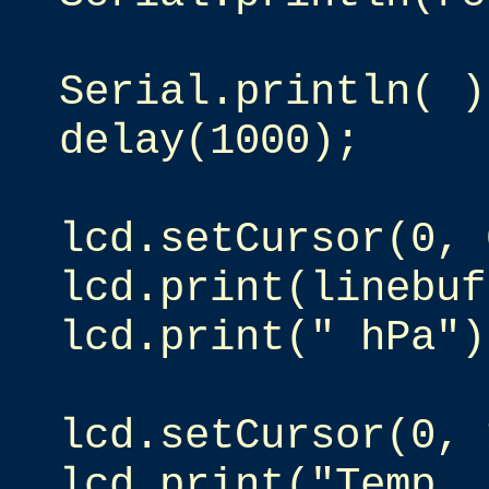
Serial.println( )
delay(1000);
lcd.setCursor(0, 
lcd.print(linebuf
lcd.print(" hPa")
lcd.setCursor(0, 
lcd.print("Temp. 