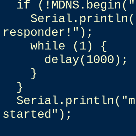
if (!MDNS.begin("
Serial.println(
responder!");
while (1) {
delay(1000);
}
}
Serial.println("m
started");