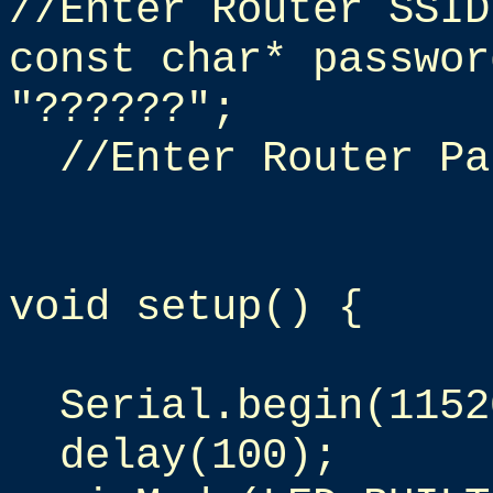
//Enter Router SSID
const char* passwor
"??????";
//Enter Router Pa
void setup() {
Serial.begin(1152
delay(100);